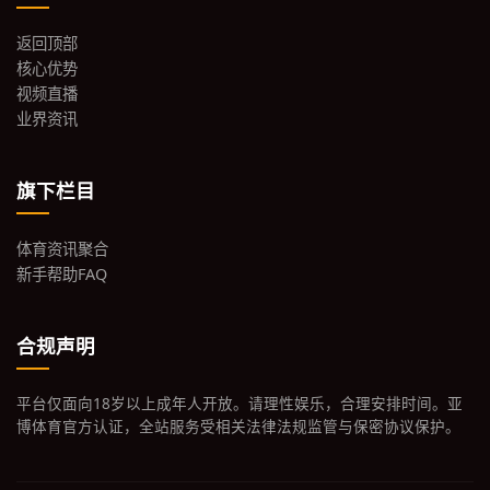
返回顶部
核心优势
视频直播
业界资讯
旗下栏目
体育资讯聚合
新手帮助FAQ
合规声明
平台仅面向18岁以上成年人开放。请理性娱乐，合理安排时间。亚
博体育官方认证，全站服务受相关法律法规监管与保密协议保护。