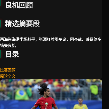
良机回顾
精选摘要段
西海岸海港半场战平，张源红牌引争议，阿齐兹、莱昂纳多
错失良机
目录
比赛回顾
阅读全文