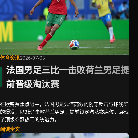
体育资讯
2026-07-05
法国男足三比一击败荷兰男足提
前晋级淘汰赛
在欧锦赛焦点战中，法国男足凭借高效的防守反击与锋线群
的爆发，以3比1击败荷兰男足，提前锁定淘汰赛席位，展现
了顶级夺冠热门的统治力。
阅读全文