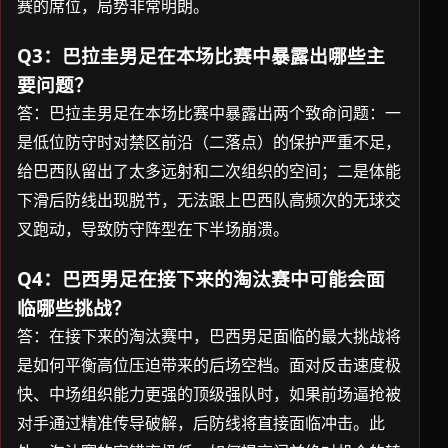
赛的席位，局势非常明朗。
Q3：巴拉圭男足在本场比赛中暴露出哪些主
要问题？
答：巴拉圭男足在本场比赛中暴露出两个致命问题：一
是低位防守时对禁区前沿（二落点）的保护严重不足，
给巴西队留出了太多远射和二次组织的空间；二是体能
下滑后防线出现脱节，无法跟上巴西队高频次的无球交
叉跑动，导致防守阵型在下半场崩溃。
Q4：巴西男足在接下来的淘汰赛中可能会面
临哪些挑战？
答：在接下来的淘汰赛中，巴西男足面临的最大挑战将
是如何平衡高位压迫带来的后场空档。面对反击速度极
快、中场组织能力更强的顶级强队时，如果前场逼抢被
对手通过精准传导破解，后防线将直接面临冲击。此