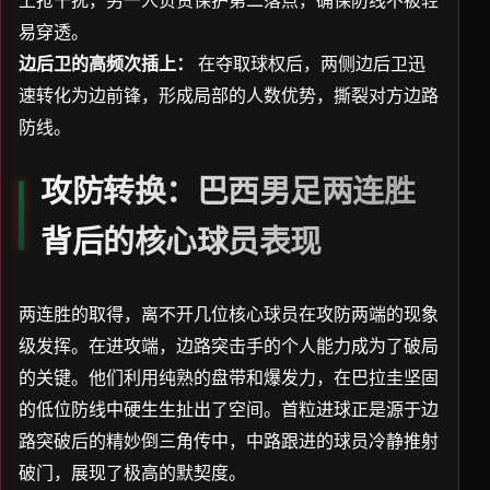
上抢干扰，另一人负责保护第二落点，确保防线不被轻
易穿透。
边后卫的高频次插上：
在夺取球权后，两侧边后卫迅
速转化为边前锋，形成局部的人数优势，撕裂对方边路
防线。
攻防转换：巴西男足两连胜
背后的核心球员表现
两连胜的取得，离不开几位核心球员在攻防两端的现象
级发挥。在进攻端，边路突击手的个人能力成为了破局
的关键。他们利用纯熟的盘带和爆发力，在巴拉圭坚固
的低位防线中硬生生扯出了空间。首粒进球正是源于边
路突破后的精妙倒三角传中，中路跟进的球员冷静推射
破门，展现了极高的默契度。