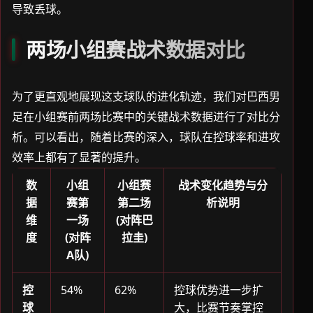
导致丢球。
两场小组赛战术数据对比
为了更直观地展现这支球队的进化轨迹，我们对巴西男
足在小组赛前两场比赛中的关键战术数据进行了对比分
析。可以看出，随着比赛的深入，球队在控球率和进攻
效率上都有了显著的提升。
数
小组
小组赛
战术变化趋势与分
据
赛第
第二场
析说明
维
一场
(对阵巴
度
(对阵
拉圭)
A队)
控
54%
62%
控球优势进一步扩
球
大，比赛节奏掌控