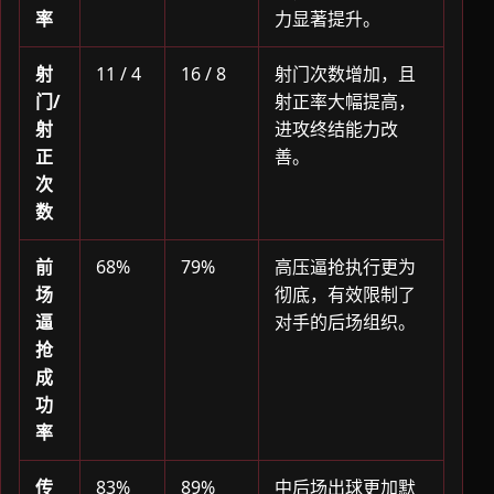
率
力显著提升。
射
11 / 4
16 / 8
射门次数增加，且
门/
射正率大幅提高，
射
进攻终结能力改
正
善。
次
数
前
68%
79%
高压逼抢执行更为
场
彻底，有效限制了
逼
对手的后场组织。
抢
成
功
率
传
83%
89%
中后场出球更加默