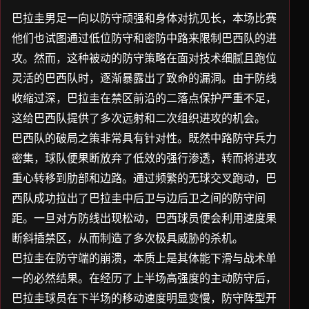
巴拉圭男足一向以防守顽强和身体对抗见长，本场比赛
他们也试图通过低位防守和密防中路来限制巴西队的进
攻。然而，这种被动的防守策略在面对技术细腻且跑位
灵活的巴西队时，逐渐暴露出了致命的漏洞。由于防线
收缩过深，巴拉圭在禁区前沿的二落点保护严重不足，
这给巴西队提供了多次远射和二次组织进攻的机会。
巴西队的破局之策非常具有针对性。既然中路防守兵力
密集，球队便果断放弃了低效的强行渗透，转而将进攻
重心转移到肋部和边路。通过频繁的无球交叉跑动，巴
西队成功拉出了巴拉圭中后卫与边后卫之间的防守间
距。一旦对方防线出现松动，巴西球员便会利用速度果
断斜插禁区，从而制造了多次极具威胁的杀机。
巴拉圭在防守端的崩溃，本质上是其体能下滑与战术单
一的必然结果。在经历了上半场高强度的主动防守后，
巴拉圭球员在下半场的移动速度明显变慢，防守阵型开