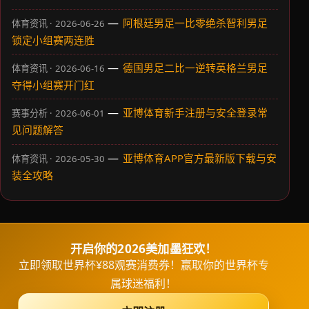
—
阿根廷男足一比零绝杀智利男足
体育资讯 ·
2026-06-26
锁定小组赛两连胜
—
德国男足二比一逆转英格兰男足
体育资讯 ·
2026-06-16
夺得小组赛开门红
—
亚博体育新手注册与安全登录常
赛事分析 ·
2026-06-01
见问题解答
—
亚博体育APP官方最新版下载与安
体育资讯 ·
2026-05-30
装全攻略
开启你的2026美加墨狂欢！
立即领取世界杯¥88观赛消费券！赢取你的世界杯专
属球迷福利！