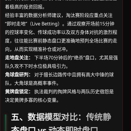
着极高的投资回报。
经验丰富的数据分析师建议，淘汰赛阶段应重点关注
“即时走地”（Live Betting）。通过观察开场前15分钟
的控球率变化、传球成功率以及双方身体对抗的激烈程
度，往往能比赛前静态盘口更准确地预判全场比赛的走
向，从而实现精准补仓或对冲。
走地盘关注：
下半场70分钟后的“绝杀”盘口，尤其是强
队久攻不下时水位极具吸引力。
角球盘研判：
对于擅长边路传中且拥有高大中锋的球
队，大角球是高概率事件。
黄牌盘锁定：
执法裁判的掏牌风格与两队历史宿怨是
决定黄牌多寡的核心变量。
五、数据模型对比：传统静
态盘口 vs 动态即时盘口