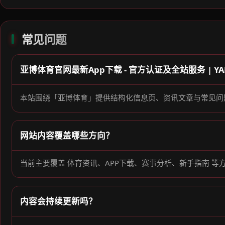
常见问题
亚博体育官网最新App下载 - 官方认证及全站服务 | 
本站围绕「亚博体育」提供结构化信息页、资讯文章与常见问
网站内容覆盖哪些方向？
当前主要覆盖 体育资讯、APP下载、赛事分析、新手指南 
内容会持续更新吗？