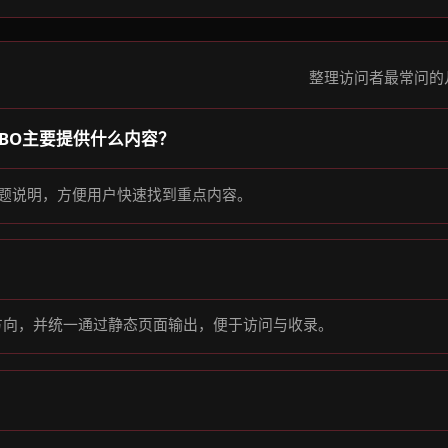
整理访问者最常问的
YABO主要提供什么内容？
题说明，方便用户快速找到重点内容。
等方向，并统一通过静态页面输出，便于访问与收录。