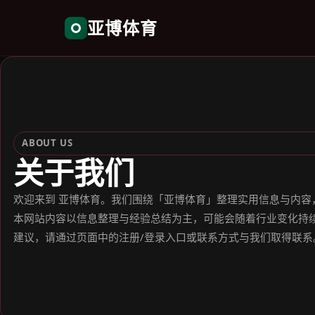
亚博体育
跳
到
正
文
ABOUT US
关于我们
欢迎来到 亚博体育。我们围绕「亚博体育」整理实用信息与内容
本网站内容以信息整理与经验总结为主，可能会随着行业变化持续
建议，请通过页面中的注册/登录入口或联系方式与我们取得联系