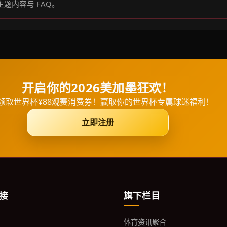
题内容与 FAQ。
开启你的2026美加墨狂欢！
领取世界杯¥88观赛消费券！赢取你的世界杯专属球迷福利！
立即注册
接
旗下栏目
体育资讯聚合